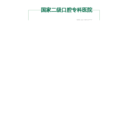
国家二级口腔专科医院
翠微院区
北京市海淀区翠微北里11号楼一栋
联系电话
010-88189705；88189735
预约电话
010-88189715
万柳院区
北京市海淀区万柳东路5号
联系电话
010-82554406
预约电话
010-82552008
版权所有 © 2017 北京优颐口腔医院 | 京卫网审[2014]第
0024号 |
京ICP备19051412号-1
（京）医广【2021】第12-