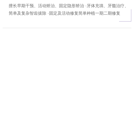
擅长早期干预、活动矫治、固定隐形矫治 ·牙体充填、牙髓治疗、
简单及复杂智齿拔除 ·固定及活动修复简单种植一期二期修复